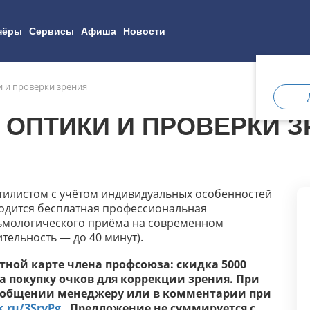
нёры
Сервисы
Афиша
Новости
ки и проверки зрения
Н ОПТИКИ И ПРОВЕРКИ 
стилистом с учётом индивидуальных особенностей
водится бесплатная профессиональная
льмологического приёма на современном
тельность — до 40 минут).
ной карте члена профсоюза: скидка 5000
 покупку очков для коррекции зрения. При
сообщении менеджеру или в комментарии при
k.ru/3SryPg
. Предложение не суммируется с