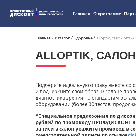
Главная
О программе
Парт
Главная
Каталог
Здоровье
alloptik, салон опти
ALLOPTIK, САЛО
Подберите идеальную оправу вместе со 
и подчеркните свой образ. В салоне про
диагностика зрения по стандартам офта
оборудовании (более 30 тестов, продолжи
*Специальное предложение по дисконт
рублей по промокоду ПРОФДИСКОНТ на
записи в салон укажите промокод в 
самостоятельной записи по ссылке
clc