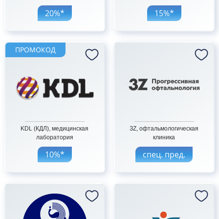
20%*
ПРОМОКОД
KDL (КДЛ), медицинская
ЗZ, офтальмологическая
лаборатория
клиника
10%*
спец. пред.