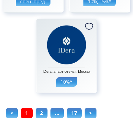
спец. пред.
10%; 15%*
IDera, апарт-отель г. Москва
10%*
<
1
2
...
17
>